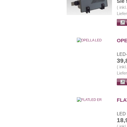
Sie
( ink
Liefe
OPE
LED-
39,
( ink
Liefe
FLA
LED 
18,
( ink