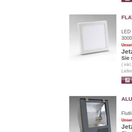
FLA
LED 
3000
Unser
Jet
Sie 
( ink
Liefe
ALU
Flut
Unser
Jet