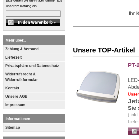
Bitte geben Sie die Artikelnummer aus
unserem Katalog ein.
Ihr
Mehr über...
Unsere TOP-Artikel
Zahlung & Versand
Lieferzeit
PT-
Privatsphäre und Datenschutz
Widerrufsrecht &
Widerrufsformular
LED-
Abde
Kontakt
Unser
Unsere AGB
Jet
Impressum
Sie
( ink
Informationen
Liefe
Sitemap