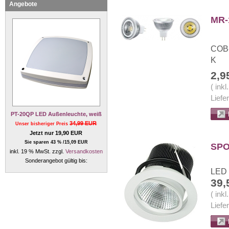
Angebote
MR-
COB-
K
2,9
( ink
Liefe
PT-20QP LED Außenleuchte, weiß
34,99 EUR
Unser bisheriger Preis
Jetzt nur 19,90 EUR
Sie sparen 43 % /15,09 EUR
SPO
inkl. 19 % MwSt. zzgl.
Versandkosten
Sonderangebot gültig bis:
LED 
39,
( ink
Liefe