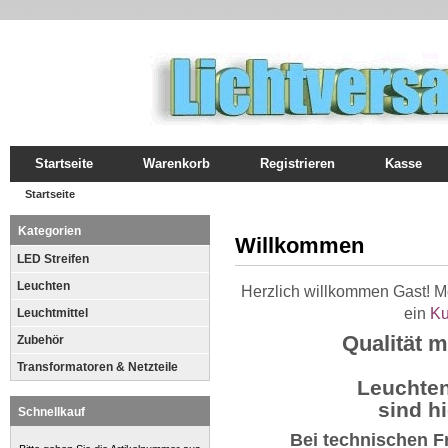
Startseite
Warenkorb
Registrieren
Kasse
Startseite
Kategorien
Willkommen
LED Streifen
Leuchten
Herzlich willkommen
Gast!
Mö
ein
Ku
Leuchtmittel
Qualität m
Zubehör
Transformatoren & Netzteile
Leuchte
sind hi
Schnellkauf
Bei technischen Fr