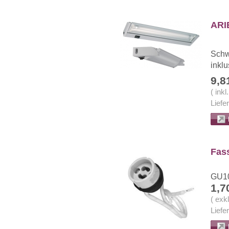
ARI
Schw
inklu
9,8
( ink
Liefe
Fas
GU10
1,7
( exk
Liefe