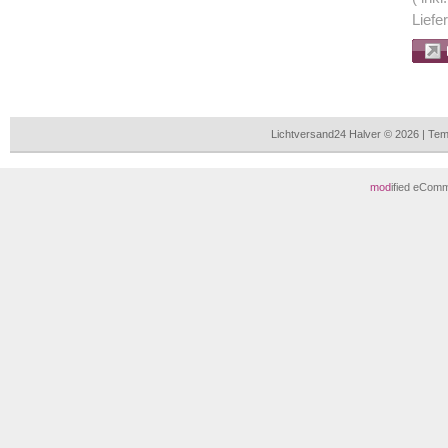
Liefe
Lichtversand24 Halver © 2026 | Te
mod
ified eCom